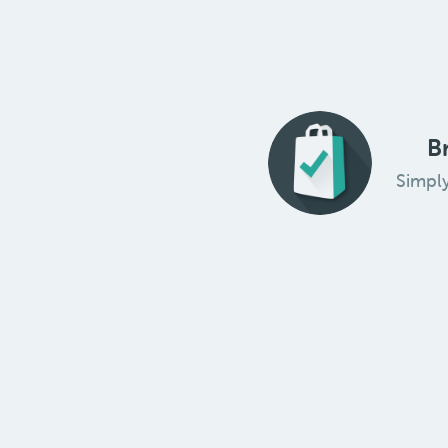
B
Simpl