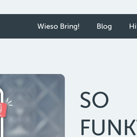
Wieso Bring!
Blog
Hi
SO
FUNK