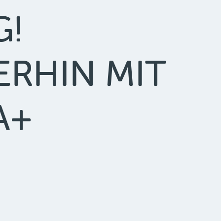
G!
ERHIN MIT
A+