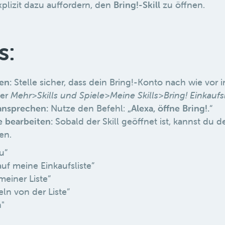
xplizit dazu auffordern, den
Bring!-Skill
zu öffnen.
s:
en:
Stelle sicher, dass dein Bring!-Konto nach wie vor 
ter
Mehr
>
Skills und Spiele
>
Meine Skills
>
Bring! Einkaufs
 ansprechen:
Nutze den Befehl:
„Alexa, öffne Bring!.
“
e bearbeiten:
Sobald der Skill geöffnet ist, kannst du de
en.
u”
uf meine Einkaufsliste”
einer Liste”
eln von der Liste”
"