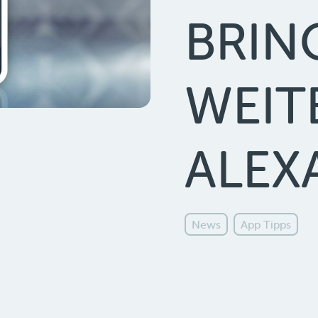
BRIN
WEIT
ALEX
News
App Tipps