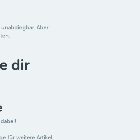
 unabdingbar. Aber
eten.
e dir
e
r dabei!
e für weitere Artikel,