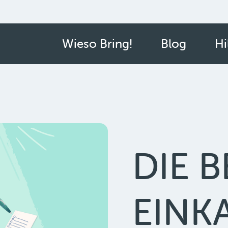
Wieso Bring!
Blog
Hi
DIE B
EINK