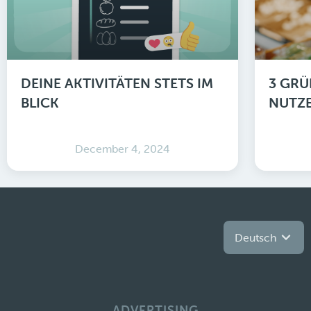
DEINE AKTIVITÄTEN STETS IM
3 GRÜ
BLICK
NUTZE
December 4, 2024
Deutsch
ADVERTISING